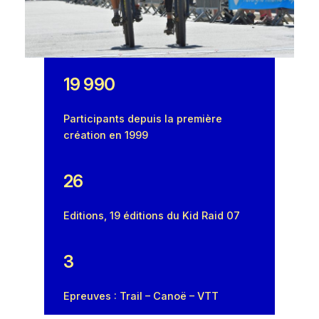
19 990
Participants depuis la première
création en 1999
26
Editions, 19 éditions du Kid Raid 07
3
Epreuves : Trail – Canoë – VTT