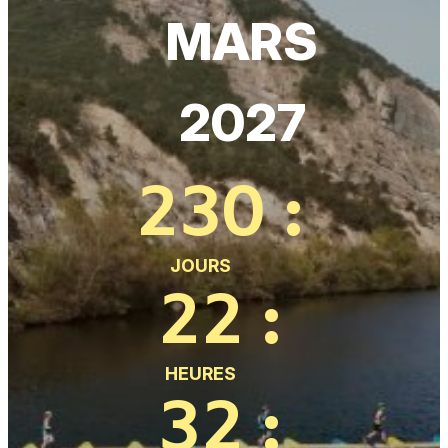
MARS
2027
230
:
JOURS
22
:
HEURES
32
: