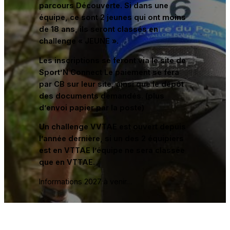
parcours Découverte. Si dans une
équipe, ce sont 2 jeunes qui ont moins
de 18 ans, ils seront classés en
challenge « JEUNE ».
Les inscriptions se feront via le site de
Sport’N Connect Le paiement se fera
par CB sur leur site, ainsi que le dépôt
des documents demandés. (plus
d’envoi papier par la poste)
Un challenge VVTAE est ouvert depuis
l’année dernière, si un des 2 équipiers
est en VTTAE l’équipe ne sera classée
que en VTTAE.
Informations 2027 à venir…