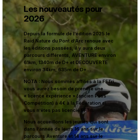
Les nouveautés pour
2026
Depuis la formule de l’édition 2025 le
Raid Nature du Pont d’Arc renoue avec
les éditions passées, il y aura deux
parcours différents, AVENTURE environ
61km, 1340m de D+ et DECOUVERTE
environ 34km, 635m de D+…
NOTA : Nous sommes affiliés à la FFTri,
vous aurez besoin de prendre une
« licence expérience » (ancien Pass
Compétition) à 4€ à la Fédération si
vous n’êtes pas licencié FFTri.
Nous accueillons les jeunes qui sont
dans l’année de leurs 16 ans sur le
parcours Aventure et 14 ans sur le