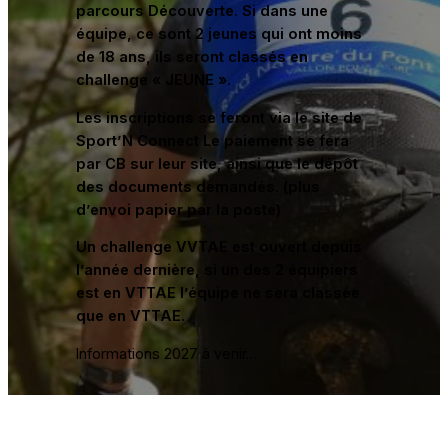
parcours Découverte. Si dans une
équipe, ce sont 2 jeunes qui ont moins
de 18 ans, ils seront classés en
challenge « JEUNE ».
Les inscriptions se feront via le site de
Sport’N Connect Le paiement se fera
par CB sur leur site, ainsi que le dépôt
des documents demandés. (plus
d’envoi papier par la poste)
Un challenge VVTAE est ouvert depuis
l’année dernière, si un des 2 équipiers
est en VTTAE l’équipe ne sera classée
que en VTTAE.
Informations 2027 à venir…