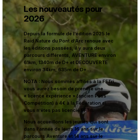
Les nouveautés pour
2026
Depuis la formule de l’édition 2025 le
Raid Nature du Pont d’Arc renoue avec
les éditions passées, il y aura deux
parcours différents, AVENTURE environ
61km, 1340m de D+ et DECOUVERTE
environ 34km, 635m de D+…
NOTA : Nous sommes affiliés à la FFTri,
vous aurez besoin de prendre une
« licence expérience » (ancien Pass
Compétition) à 4€ à la Fédération si
vous n’êtes pas licencié FFTri.
Nous accueillons les jeunes qui sont
dans l’année de leurs 16 ans sur le
parcours Aventure et 14 ans sur le