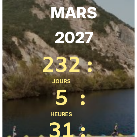
MARS
2027
232
:
JOURS
5
:
HEURES
31
: