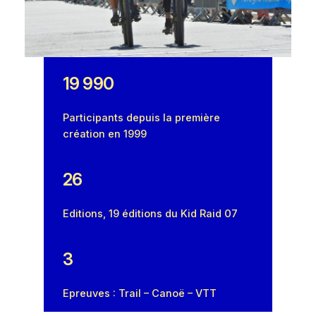
19 990
Participants depuis la première
création en 1999
26
Editions, 19 éditions du Kid Raid 07
3
Epreuves : Trail – Canoë – VTT