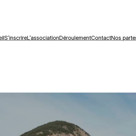
il
S’inscrire
L’association
Déroulement
Contact
Nos parte