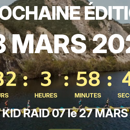
OCHAINE ÉDIT
8 MARS 20
32
:
3
:
58
:
URS
HEURES
MINUTES
SEC
KID RAID 07 le 27 MARS