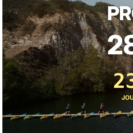
PR
2
2
JO