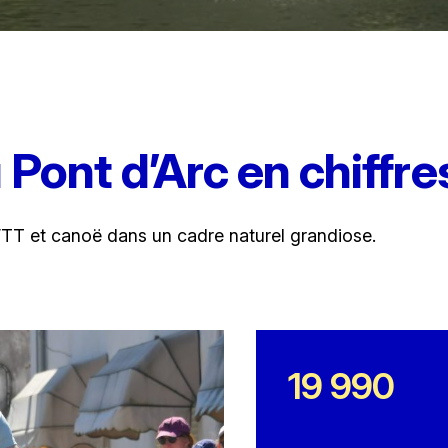
 Pont d’Arc en chiffre
 VTT et canoë dans un cadre naturel grandiose.
19 990