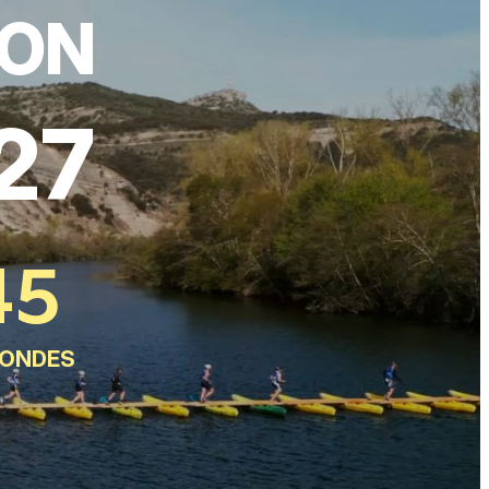
ION
27
42
ONDES