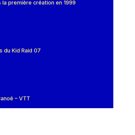
s la première création en 1999
ns du Kid Raid 07
 Canoë – VTT